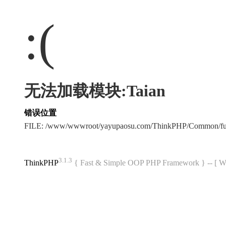
:(
无法加载模块:Taian
错误位置
FILE: /www/wwwroot/yayupaosu.com/ThinkPHP/Common/fu
3.1.3
ThinkPHP
{ Fast & Simple OOP PHP Framework } -- 