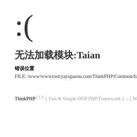
:(
无法加载模块:Taian
错误位置
FILE: /www/wwwroot/yayupaosu.com/ThinkPHP/Common/fu
3.1.3
ThinkPHP
{ Fast & Simple OOP PHP Framework } -- 