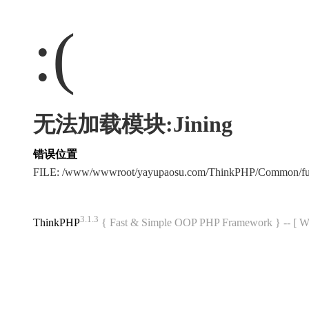
:(
无法加载模块:Jining
错误位置
FILE: /www/wwwroot/yayupaosu.com/ThinkPHP/Common/fu
3.1.3
ThinkPHP
{ Fast & Simple OOP PHP Framework } -- 